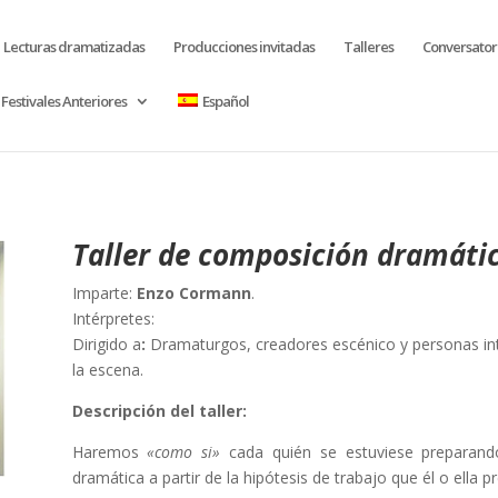
Lecturas dramatizadas
Producciones invitadas
Talleres
Conversator
Festivales Anteriores
Español
Taller de composición dramáti
Imparte:
Enzo Cormann
.
Intérpretes:
Dirigido a
:
Dramaturgos, creadores escénico y personas inte
la escena.
Descripción del taller:
Haremos
«como si»
cada quién se estuviese preparando
dramática a partir de la hipótesis de trabajo que él o ella p