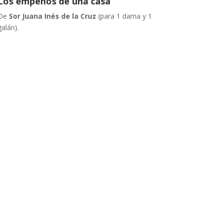
Los empeños de una casa
De
Sor Juana Inés de la Cruz
(para 1 dama y 1
galán).