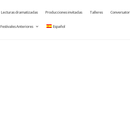
Lecturas dramatizadas
Producciones invitadas
Talleres
Conversator
Festivales Anteriores
Español