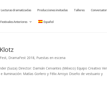
Lecturas dramatizadas
Producciones invitadas
Talleres
Conversator
Festivales Anteriores
Español
Klotz
Fest
,
DramaFest 2018
,
Puestas en escena
inder (Suiza) Director: Damián Cervantes (México) Equipo Creativo Ve
e Iluminación: Matías Gorlero y Félix Arroyo Diseño de vestuario y